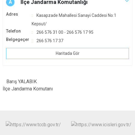
İlçe Jandarma Komutanlığı
A
Adres
Kasapzade Mahallesi Sanayi Caddesi No:1
Kepsut/
Telefon
266 576 31 00 - 266 576 17 95
Belgegeçer
266 576 17 37
Haritada Gör
Barış YALABIK
İlçe Jandarma Komutanı