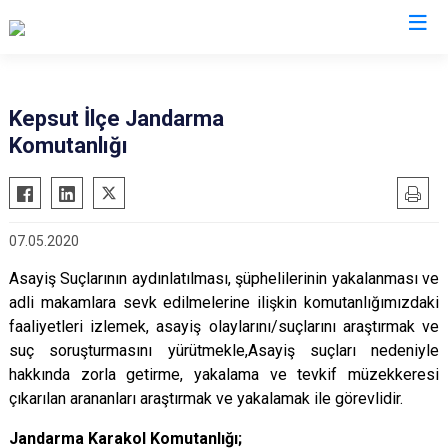
Balıkesir
Kepsut İlçe Jandarma
Komutanlığı
Ayvalık
Havran
Balya
İvrindi
Bandırma
Kepsut
07.05.2020
Bigadiç
Manyas
Asayiş Suçlarının aydınlatılması, şüphelilerinin yakalanması ve
Burhaniye
Marmara
adli makamlara sevk edilmelerine ilişkin komutanlığımızdaki
Dursunbey
Savaştepe
faaliyetleri izlemek, asayiş olaylarını/suçlarını araştırmak ve
Edremit
Sındırgı
suç soruşturmasını yürütmekle,
Asayiş suçları nedeniyle
Erdek
hakkında zorla getirme, yakalama ve tevkif müzekkeresi
Susurluk
çıkarılan arananları araştırmak ve yakalamak ile görevlidir.
Gömeç
Karesi
Gönen
Altıeylül
Jandarma Karakol Komutanlığı;