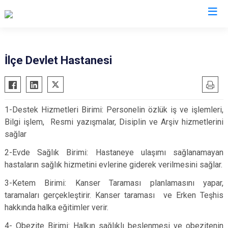
Balıkesir
İlçe Devlet Hastanesi
Ayvalık
Havran
Balya
İvrindi
1-Destek Hizmetleri Birimi: Personelin özlük iş ve işlemleri,
Bandırma
Kepsut
Bilgi işlem, Resmi yazışmalar, Disiplin ve Arşiv hizmetlerini
Bigadiç
Manyas
sağlar
Burhaniye
Marmara
2-Evde Sağlık Birimi: Hastaneye ulaşımı sağlanamayan
Dursunbey
Savaştepe
hastaların sağlık hizmetini evlerine giderek verilmesini sağlar.
Edremit
Sındırgı
3-Ketem Birimi: Kanser Taraması planlamasını yapar,
Erdek
Susurluk
taramaları gerçekleştirir. Kanser taraması ve Erken Teşhis
Gömeç
Karesi
hakkında halka eğitimler verir.
Gönen
Altıeylül
4- Obezite Birimi: Halkın sağlıklı beslenmesi ve obezitenin