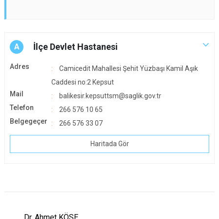
İlçe Devlet Hastanesi
A
Adres
Camicedit Mahallesi Şehit Yüzbaşı Kamil Aşık
Caddesi no:2 Kepsut
Mail
balikesir.kepsuttsm@saglik.gov.tr
Telefon
266 576 10 65
Belgegeçer
266 576 33 07
Haritada Gör
Dr. Ahmet KÖSE