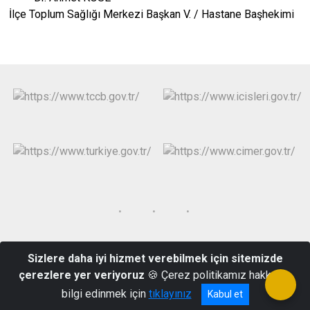
İlçe Toplum Sağlığı Merkezi Başkan V. / Hastane Başhekimi
Kasapzade Mahallesi 15 Temmuz Şehitleri Caddesi Hükümet
Sizlere daha iyi hizmet verebilmek için sitemizde
Konağı Kepsut/BALIKESİR
çerezlere yer veriyoruz
🍪 Çerez politikamız hakkında
0266 576 10 05
bilgi edinmek için
tıklayınız
Kabul et