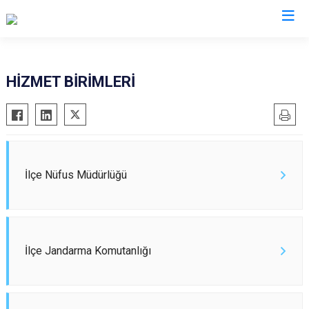
Balıkesir
HİZMET BİRİMLERİ
Ayvalık
Havran
Balya
İvrindi
Bandırma
Kepsut
Bigadiç
Manyas
İlçe Nüfus Müdürlüğü
Burhaniye
Marmara
Dursunbey
Savaştepe
Edremit
Sındırgı
İlçe Jandarma Komutanlığı
Erdek
Susurluk
Gömeç
Karesi
Gönen
Altıeylül