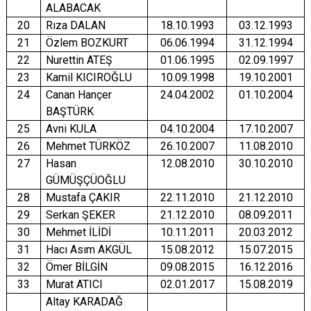
ALABACAK
20
Rıza DALAN
18.10.1993
03.12.1993
21
Özlem BOZKURT
06.06.1994
31.12.1994
22
Nurettin ATEŞ
01.06.1995
02.09.1997
23
Kamil KICIROĞLU
10.09.1998
19.10.2001
24
Canan Hançer
24.04.2002
01.10.2004
BAŞTÜRK
25
Avni KULA
04.10.2004
17.10.2007
26
Mehmet TÜRKÖZ
26.10.2007
11.08.2010
27
Hasan
12.08.2010
30.10.2010
GÜMÜŞÇÜOĞLU
28
Mustafa ÇAKIR
22.11.2010
21.12.2010
29
Serkan ŞEKER
21.12.2010
08.09.2011
30
Mehmet İLİDİ
10.11.2011
20.03.2012
31
Hacı Asım AKGÜL
15.08.2012
15.07.2015
32
Ömer BİLGİN
09.08.2015
16.12.2016
33
Murat ATICI
02.01.2017
15.08.2019
Altay KARADAĞ