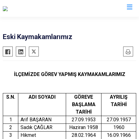
Balıkesir
Eski Kaymakamlarımız
Ayvalık
Havran
Balya
İvrindi
Bandırma
Kepsut
İLÇEMİZDE GÖREV YAPMIŞ KAYMAKAMLARIMIZ
Bigadiç
Manyas
Burhaniye
Marmara
Dursunbey
S.N.
ADI SOYADI
Savaştepe
GÖREVE
AYRILIŞ
BAŞLAMA
TARİHİ
Edremit
Sındırgı
TARİHİ
Erdek
Susurluk
1
Arif BAŞARAN
27.09.1953
27.09.1957
Gömeç
Karesi
2
Sadık ÇAĞLAR
Haziran 1958
1960
3
Hikmet
28.02.1964
16.09.1966
Gönen
Altıeylül