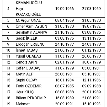
KEMAHLIOĞLU
4
Hayri
19.09.1966
27.03.1969
KOZAKÇIOĞLU
5
M. Argun ÜNAL
08.04.1969
31.05.1970
6
Ömer Azmi AYGÜN
31.05.1970
19.07.1972
7
Selahattin ALANYA
21.10.1972
03.08.1976
8
Sadık İKİZEK
03.08.1976
13.11.1976
9
Erdoğan ERGENÇ
24.10.1977
24.03.1978
10
İsmet TABAŞ
21.06.1978
01.12.1978
11
Yusuf ODABAŞ
31.03.1978
26.06.1978
12
Cengiz AKIN
02.01.1979
30.07.1979
13
Cafer ODABAŞ
31.07.1979
05.08.1981
14
Metin ALP
26.08.1981
05.10.1983
15
Suphi OLCAY
16.01.1984
12.11.1986
16
Fethi ÖZDEMİR
08.07.1985
09.09.1988
17
Uğur KILIÇ
08.08.1988
20.01.1989
18
Bülent PEKDEMİR
16.08.1989
21.08.1991
19
Mehmet
20.09.1991
15.10.1993