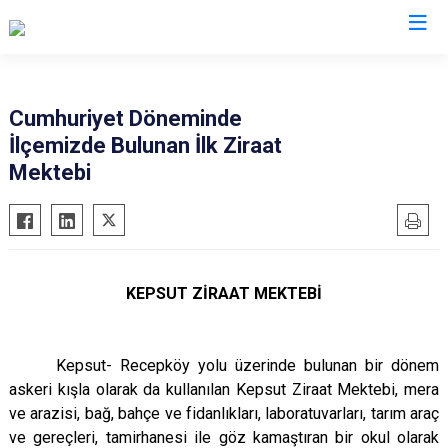
Balıkesir
Cumhuriyet Döneminde
İlçemizde Bulunan İlk Ziraat
Ayvalık
Havran
Mektebi
Balya
İvrindi
Bandırma
Kepsut
Bigadiç
Manyas
Burhaniye
Marmara
KEPSUT ZİRAAT MEKTEBİ
Dursunbey
Savaştepe
Edremit
Sındırgı
Kepsut- Recepköy yolu üzerinde bulunan bir dönem
Erdek
Susurluk
askeri kışla olarak da kullanılan Kepsut Ziraat Mektebi, mera
Gömeç
Karesi
ve arazisi, bağ, bahçe ve fidanlıkları, laboratuvarları, tarım araç
Gönen
Altıeylül
ve gereçleri, tamirhanesi ile göz kamaştıran bir okul olarak