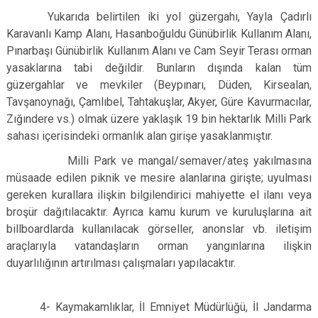
Yukarıda belirtilen iki yol güzergahı, Yayla Çadırlı
Karavanlı Kamp Alanı, Hasanboğuldu Günübirlik Kullanım Alanı,
Pınarbaşı Günübirlik Kullanım Alanı ve Cam Seyir Terası orman
yasaklarına tabi değildir. Bunların dışında kalan tüm
güzergahlar ve mevkiler (Beypınarı, Düden, Kirsealan,
Tavşanoynağı, Çamlıbel, Tahtakuşlar, Akyer, Güre Kavurmacılar,
Zığındere vs.) olmak üzere yaklaşık 19 bin hektarlık Milli Park
sahası içerisindeki ormanlık alan girişe yasaklanmıştır.
Milli Park ve mangal/semaver/ateş yakılmasına
müsaade edilen piknik ve mesire alanlarına girişte; uyulması
gereken kurallara ilişkin bilgilendirici mahiyette el ilanı veya
broşür dağıtılacaktır. Ayrıca kamu kurum ve kuruluşlarına ait
billboardlarda kullanılacak görseller, anonslar vb. iletişim
araçlarıyla vatandaşların orman yangınlarına ilişkin
duyarlılığının artırılması çalışmaları yapılacaktır.
4- Kaymakamlıklar, İl Emniyet Müdürlüğü, İl Jandarma