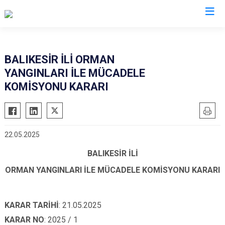
Balıkesir
BALIKESİR İLİ ORMAN
YANGINLARI İLE MÜCADELE
Ayvalık
Havran
KOMİSYONU KARARI
Balya
İvrindi
Bandırma
Kepsut
Bigadiç
Manyas
22.05.2025
Burhaniye
Marmara
BALIKESİR İLİ
Dursunbey
Savaştepe
ORMAN YANGINLARI İLE MÜCADELE KOMİSYONU KARARI
Edremit
Sındırgı
Erdek
Susurluk
Gömeç
Karesi
KARAR TARİHİ
: 21.05.2025
Gönen
Altıeylül
KARAR NO
: 2025 / 1