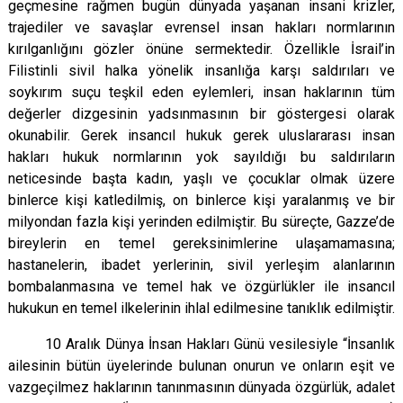
geçmesine rağmen bugün dünyada yaşanan insani krizler,
trajediler ve savaşlar evrensel insan hakları normlarının
kırılganlığını gözler önüne sermektedir. Özellikle İsrail’in
Filistinli sivil halka yönelik insanlığa karşı saldırıları ve
soykırım suçu teşkil eden eylemleri, insan haklarının tüm
değerler dizgesinin yadsınmasının bir göstergesi olarak
okunabilir. Gerek insancıl hukuk gerek uluslararası insan
hakları hukuk normlarının yok sayıldığı bu saldırıların
neticesinde başta kadın, yaşlı ve çocuklar olmak üzere
binlerce kişi katledilmiş, on binlerce kişi yaralanmış ve bir
milyondan fazla kişi yerinden edilmiştir. Bu süreçte, Gazze’de
bireylerin en temel gereksinimlerine ulaşamamasına;
hastanelerin, ibadet yerlerinin, sivil yerleşim alanlarının
bombalanmasına ve temel hak ve özgürlükler ile insancıl
hukukun en temel ilkelerinin ihlal edilmesine tanıklık edilmiştir.
10 Aralık Dünya İnsan Hakları Günü vesilesiyle “İnsanlık
ailesinin bütün üyelerinde bulunan onurun ve onların eşit ve
vazgeçilmez haklarının tanınmasının dünyada özgürlük, adalet