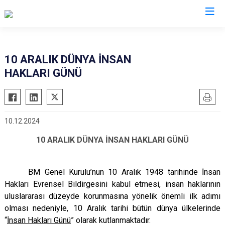
Balıkesir
10 ARALIK DÜNYA İNSAN
HAKLARI GÜNÜ
Ayvalık
Havran
Balya
İvrindi
Bandırma
Kepsut
10.12.2024
Bigadiç
Manyas
10 ARALIK DÜNYA İNSAN HAKLARI GÜNÜ
Burhaniye
Marmara
Dursunbey
Savaştepe
BM Genel Kurulu’nun 10 Aralık 1948 tarihinde İnsan
Edremit
Sındırgı
Hakları Evrensel Bildirgesini kabul etmesi, insan haklarının
Erdek
Susurluk
uluslararası düzeyde korunmasına yönelik önemli ilk adımı
Gömeç
Karesi
olması nedeniyle, 10 Aralık tarihi bütün dünya ülkelerinde
Gönen
Altıeylül
“
İnsan Hakları Günü
” olarak kutlanmaktadır.